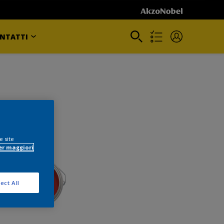
NTATTI
e site
er maggiori
ect All