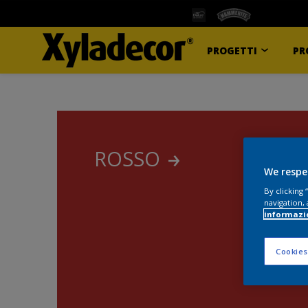
PROGETTI
PR
ROSSO
We respe
By clicking
navigation, 
informazi
Cookies