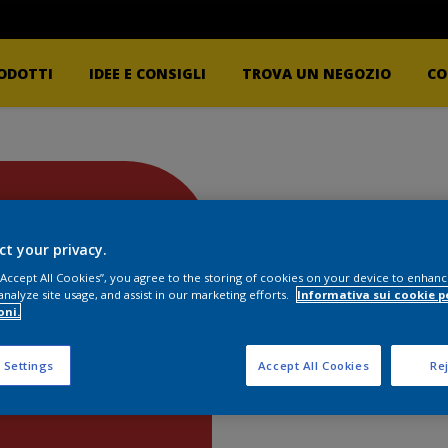
ODOTTI
IDEE E CONSIGLI
TROVA UN NEGOZIO
CO
ct your privacy.
 “Accept All Cookies”, you agree to the storing of cookies on your device to enhanc
analyze site usage, and assist in our marketing efforts.
Informativa sui cookie p
oni.
 Settings
Accept All Cookies
Rej