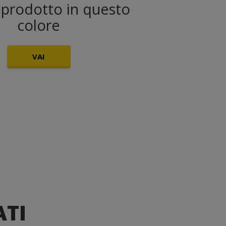
l prodotto in questo
colore
VAI
ATI