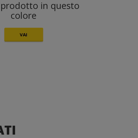
l prodotto in questo
colore
VAI
ATI