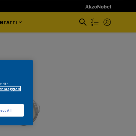
NTATTI
e site
er maggiori
ect All