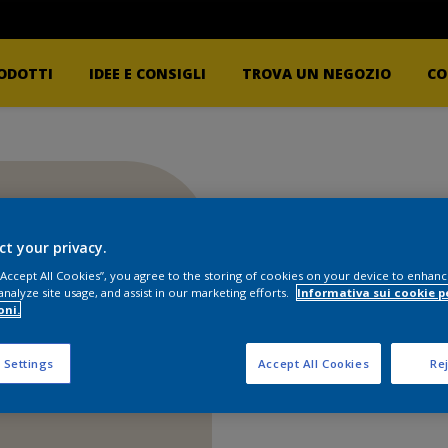
ODOTTI
IDEE E CONSIGLI
TROVA UN NEGOZIO
CO
ct your privacy.
 “Accept All Cookies”, you agree to the storing of cookies on your device to enhanc
analyze site usage, and assist in our marketing efforts.
Informativa sui cookie p
oni.
 Settings
Accept All Cookies
Rej