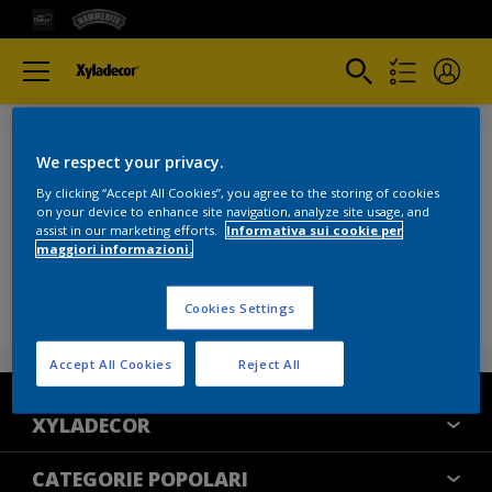
We respect your privacy.
ACCESSO NEGATO
By clicking “Accept All Cookies”, you agree to the storing of cookies
on your device to enhance site navigation, analyze site usage, and
Se desideri saperne di più su come utilizziamo i tuoi
assist in our marketing efforts.
Informativa sui cookie per
maggiori informazioni.
dati personali, leggi la nostra
informativa sulla
privacy
Cookies Settings
Accept All Cookies
Reject All
XYLADECOR
COLORI
CATEGORIE POPOLARI