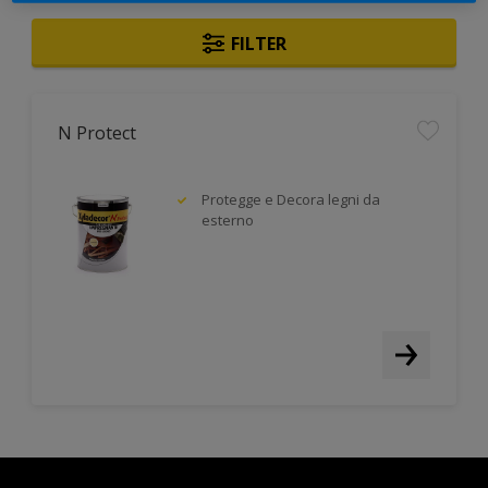
FILTER
N Protect
Protegge e Decora legni da
esterno