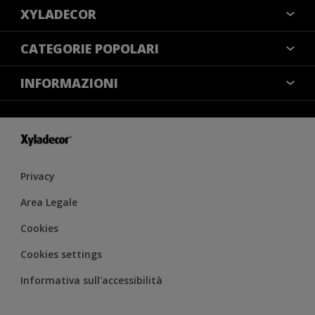
XYLADECOR
COLORI
CATEGORIE POPOLARI
CONTATTACI
NOTE LEGALI
INFORMAZIONI
MAPPA DEL SITO
COOKIES
TROVA UN NEGOZIO
ACCESSIBILITÀ
INFORMATIVA SULLA PRIVACY
CONDIZIONI GENERALI DI VENDITA
RESA DEL COLORE
IMPOSTAZIONI DEI COOKIE
Privacy
Area Legale
Cookies
Cookies settings
Informativa sull'accessibilità