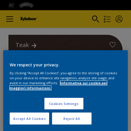
Teak
We respect your privacy.
By clicking “Accept All Cookies”, you agree to the storing of cookies
on your device to enhance site navigation, analyze site usage, and
assist in our marketing efforts.
Informativa sui cookie per
Colori
maggiori informazioni.
Trova i migliori prodotti per i
Cookies Settings
tuoi progetti
Accept All Cookies
Reject All
1
product Found