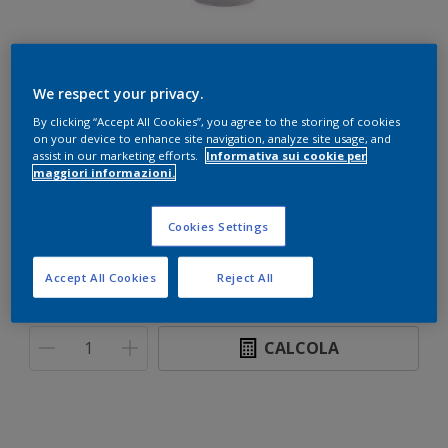
N Protect
We respect your privacy.
By clicking “Accept All Cookies”, you agree to the storing of cookies
on your device to enhance site navigation, analyze site usage, and
Teak
assist in our marketing efforts.
Informativa sui cookie per
Cambia colore
maggiori informazioni.
Formato
Cookies Settings
750 ML
2,5 L
5 L
Accept All Cookies
Reject All
Quantità
Paint Calculator
CALCOLA