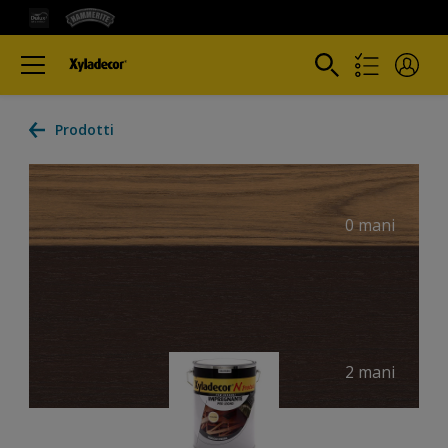
Prodotti
0 mani
2 mani