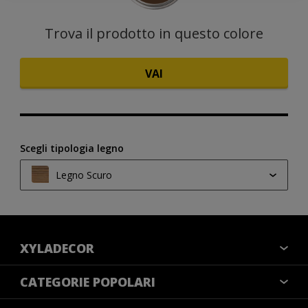
Trova il prodotto in questo colore
VAI
Scegli tipologia legno
Legno Scuro
Legno Chiaro
Legno Medio
XYLADECOR
Legno Scuro
COLORI
CATEGORIE POPOLARI
CONTATTACI