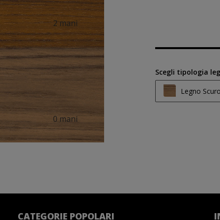
2 mani
Scegli tipologia le
Legno Scur
Legno Chiar
0 mani
Legno Medi
Legno Scur
CATEGORIE POPOLARI
I