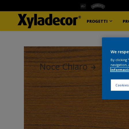
PROGETTI
PR
We respe
By clicking
Noce Chiaro
navigation, 
informazi
Cookies