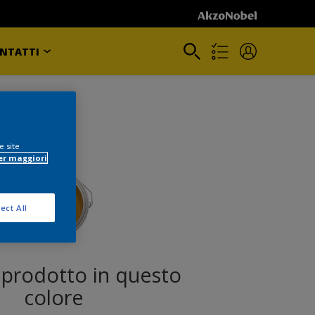
NTATTI
e site
er maggiori
ect All
l prodotto in questo
colore