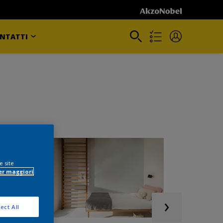
NTATTI
e site
er maggiori
ect All