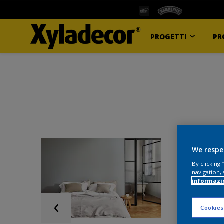
PROGETTI
PR
We respe
By clicking
navigation, 
informazi
Cookies