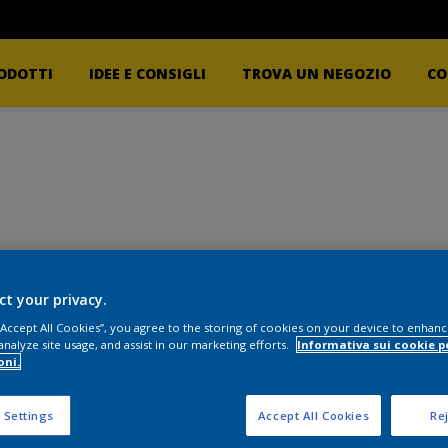
ODOTTI
IDEE E CONSIGLI
TROVA UN NEGOZIO
CO
ct your privacy.
 “Accept All Cookies”, you agree to the storing of cookies on your device to enhanc
analyze site usage, and assist in our marketing efforts.
Informativa sui cookie p
oni.
 Settings
Accept All Cookies
Rej