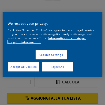
We respect your privacy.
By clicking “Accept All Cookies”, you agree to the storing of cookies
Bianco
on your device to enhance site navigation, analyze site usage, and
assist in our marketing efforts.
Informativa sui cookie per
Solo 1 colore disponibile
maggiori informazioni.
Formato
Cookies Settings
1 L
5 L
10 L
Accept All Cookies
Reject All
Quantità
Paint Calculator
CALCOLA
AGGIUNGI ALLA TUA LISTA