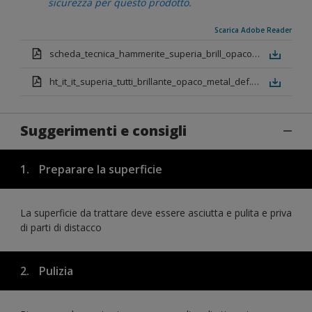
sicurezza per questo prodotto.
Scarica Adobe Reader
scheda_tecnica_hammerite_superia_brill_opaco_metallizzato_def.pdf
ht_it_it_superia_tutti_brillante_opaco_metal_def.pdf
Suggerimenti e consigli
1.
Preparare la superficie
La superficie da trattare deve essere asciutta e pulita e priva
di parti di distacco
2.
Pulizia