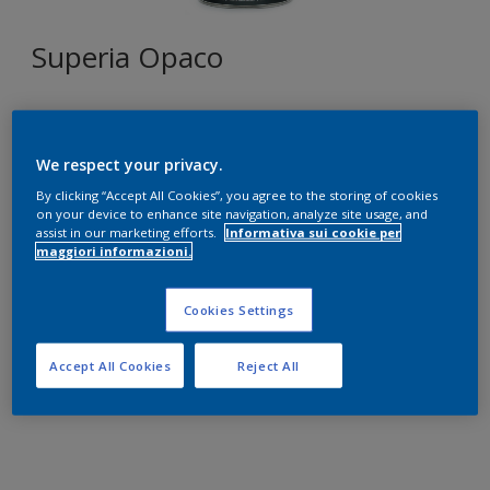
Superia Opaco
We respect your privacy.
Seleziona un colore
By clicking “Accept All Cookies”, you agree to the storing of cookies
on your device to enhance site navigation, analyze site usage, and
assist in our marketing efforts.
Informativa sui cookie per
Formato
maggiori informazioni.
250 ML
750 ML
2,5 L
Cookies Settings
Quantità
Paint Calculator
Accept All Cookies
Reject All
CALCOLA