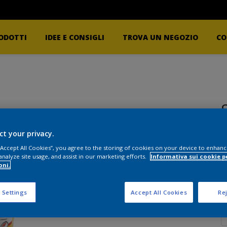
ODOTTI
IDEE E CONSIGLI
TROVA UN NEGOZIO
CO
ct your privacy.
 “Accept All Cookies”, you agree to the storing of cookies on your device to enhanc
F
analyze site usage, and assist in our marketing efforts.
Informativa sui cookie p
oni.
 Settings
Accept All Cookies
Rej
Q