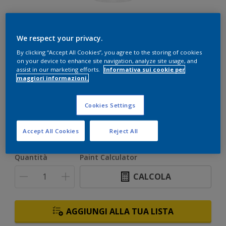
We respect your privacy.
By clicking “Accept All Cookies”, you agree to the storing of cookies
on your device to enhance site navigation, analyze site usage, and
assist in our marketing efforts.
Informativa sui cookie per
Bianco
maggiori informazioni.
Solo 1 colore disponibile
Cookies Settings
Formato
5 L
10 L
Accept All Cookies
Reject All
Quantità
Paint Calculator
CALCOLA
AGGIUNGI ALLA TUA LISTA