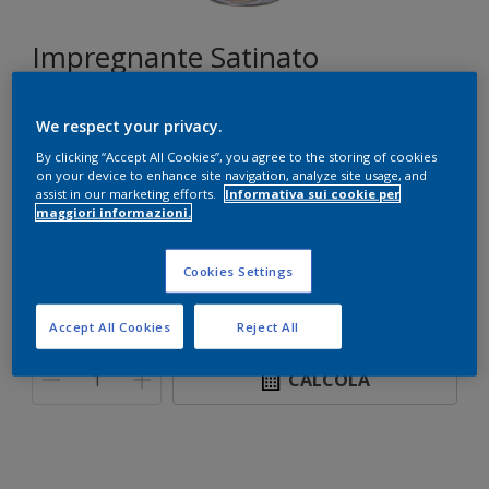
Impregnante Satinato
We respect your privacy.
Douglas
By clicking “Accept All Cookies”, you agree to the storing of cookies
on your device to enhance site navigation, analyze site usage, and
Cambia colore
assist in our marketing efforts.
Informativa sui cookie per
maggiori informazioni.
Formato
Cookies Settings
750 ML
5 L
Accept All Cookies
Reject All
Quantità
Paint Calculator
CALCOLA