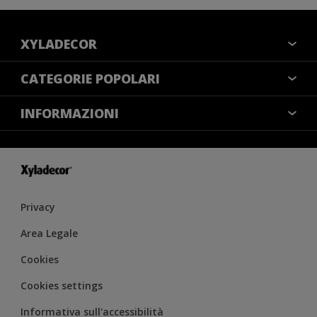
XYLADECOR
COLORI
CATEGORIE POPOLARI
CONTATTACI
NOTE LEGALI
INFORMAZIONI
MAPPA DEL SITO
COOKIES
TROVA UN NEGOZIO
ACCESSIBILITÀ
INFORMATIVA SULLA PRIVACY
CONDIZIONI GENERALI DI VENDITA
RESA DEL COLORE
IMPOSTAZIONI DEI COOKIE
Privacy
Area Legale
Cookies
Cookies settings
Informativa sull'accessibilità