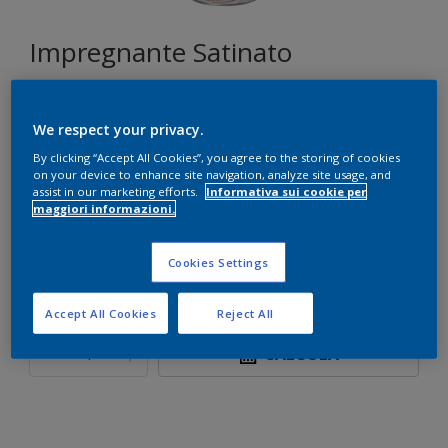
Impregnante Satinato
We respect your privacy.
Seleziona un colore
By clicking “Accept All Cookies”, you agree to the storing of cookies
on your device to enhance site navigation, analyze site usage, and
assist in our marketing efforts.
Informativa sui cookie per
maggiori informazioni.
Formato
750 ML
5 L
Cookies Settings
Quantità
Paint Calculator
Accept All Cookies
Reject All
CALCOLA