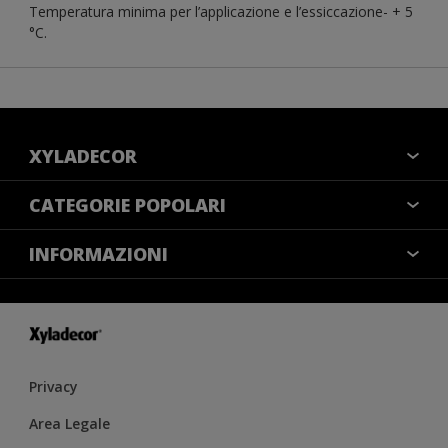
Temperatura minima per l’applicazione e l’essiccazione- + 5
°C.
XYLADECOR
COLORI
CATEGORIE POPOLARI
CONTATTACI
NOTE LEGALI
INFORMAZIONI
MAPPA DEL SITO
COOKIES
TROVA UN NEGOZIO
ACCESSIBILITÀ
INFORMATIVA SULLA PRIVACY
CONDIZIONI GENERALI DI VENDITA
RESA DEL COLORE
IMPOSTAZIONI DEI COOKIE
Privacy
Area Legale