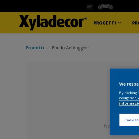
PROGETTI
PR
Prodotti
Fondo Antiruggine
We respe
By clicking
navigation, 
informazi
Cookies
Nessun colore se