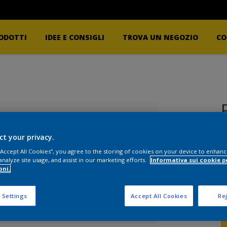
ODOTTI
IDEE E CONSIGLI
TROVA UN NEGOZIO
CO
ct your privacy.
 “Accept All Cookies”, you agree to the storing of cookies on your device to enhanc
analyze site usage, and assist in our marketing efforts.
Informativa sui cookie p
oni.
 Settings
Accept All Cookies
Rej
F
lezionato