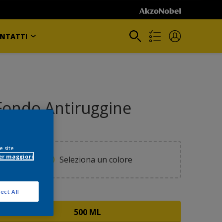
NTATTI
Fondo Antiruggine
e site
er maggiori
Seleziona un colore
ect All
ormato
500 ML