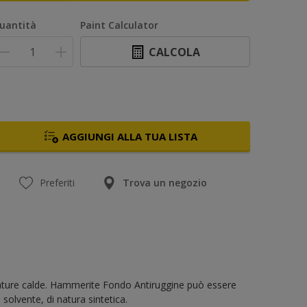
uantità
Paint Calculator
CALCOLA
AGGIUNGI ALLA TUA LISTA
Preferiti
Trova un negozio
ubature calde. Hammerite Fondo Antiruggine può essere
solvente, di natura sintetica.