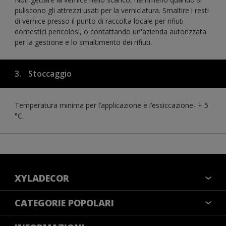
puliscono gli attrezzi usati per la verniciatura. Smaltire i resti
di vernice presso il punto di raccolta locale per rifiuti
domestici pericolosi, o contattando un'azienda autorizzata
per la gestione e lo smaltimento dei rifiuti.
3.
Stoccaggio
Temperatura minima per l’applicazione e l’essiccazione- + 5
°C.
XYLADECOR
COLORI
CATEGORIE POPOLARI
CONTATTACI
NOTE LEGALI