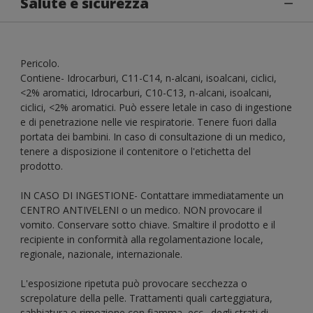
Salute e sicurezza
Pericolo.
Contiene- Idrocarburi, C11-C14, n-alcani, isoalcani, ciclici,
<2% aromatici, Idrocarburi, C10-C13, n-alcani, isoalcani,
ciclici, <2% aromatici. Può essere letale in caso di ingestione
e di penetrazione nelle vie respiratorie. Tenere fuori dalla
portata dei bambini. In caso di consultazione di un medico,
tenere a disposizione il contenitore o l'etichetta del
prodotto.
IN CASO DI INGESTIONE- Contattare immediatamente un
CENTRO ANTIVELENI o un medico. NON provocare il
vomito. Conservare sotto chiave. Smaltire il prodotto e il
recipiente in conformità alla regolamentazione locale,
regionale, nazionale, internazionale.
L'esposizione ripetuta può provocare secchezza o
screpolature della pelle. Trattamenti quali carteggiatura,
sabbiatura o rimozione con fiamma, ecc., degli strati di