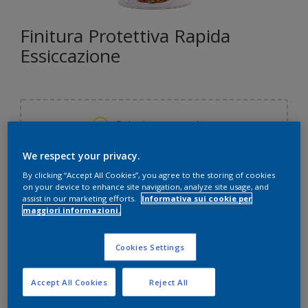
Finitura Protettiva Rapida
Essiccazione
Seleziona un colore
We respect your privacy.
Formato
By clicking “Accept All Cookies”, you agree to the storing of cookies
on your device to enhance site navigation, analyze site usage, and
750 ML
2,5 L
assist in our marketing efforts.
Informativa sui cookie per
maggiori informazioni.
Quantità
Paint Calculator
Cookies Settings
CALCOLA
Accept All Cookies
Reject All