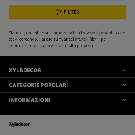
FILTER
Siamo spiacenti, non siamo riusciti a trovare il prodotto che
stavi cercando. Fai clic su "Cancella tutti i filtri", per
ricominciare e scoprire i nostri altri prodotti.
XYLADECOR
COLORI
CATEGORIE POPOLARI
CONTATTACI
NOTE LEGALI
INFORMAZIONI
MAPPA DEL SITO
COOKIES
TROVA UN NEGOZIO
ACCESSIBILITÀ
INFORMATIVA SULLA PRIVACY
CONDIZIONI GENERALI DI VENDITA
RESA DEL COLORE
IMPOSTAZIONI DEI COOKIE