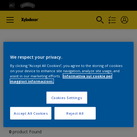
We respect your privacy.
By clicking “Accept All Cookies”, you agree to the storing of cookies
on your device to enhance site navigation, analyze site usage, and
assist in our marketing efforts.
Informativa sui cookie per
maggiori informazioni.
Colori
Cookies Settings
Trova i migliori prodotti per i
Accept All Cookies
Reject All
tuoi progetti
0
product Found