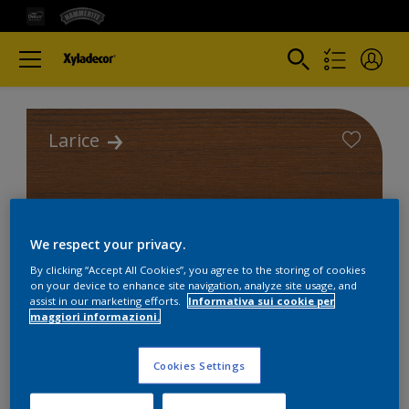
Larice
We respect your privacy.
Colori
By clicking “Accept All Cookies”, you agree to the storing of cookies
on your device to enhance site navigation, analyze site usage, and
assist in our marketing efforts.
Informativa sui cookie per
Trova i migliori prodotti per i
maggiori informazioni.
tuoi progetti
Cookies Settings
2
product Found