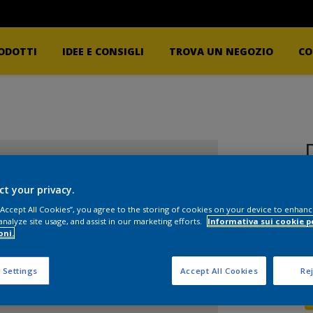
ODOTTI
IDEE E CONSIGLI
TROVA UN NEGOZIO
CO
ct your privacy.
 “Accept All Cookies”, you agree to the storing of cookies on your device to enhanc
analyze site usage, and assist in our marketing efforts.
Informativa sui cookie p
oni.
F
 Settings
Accept All Cookies
Rej