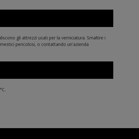
cono gli attrezzi usati per la verniciatura. Smaltire i
 domestici pericolosi, o contattando un'azienda
°C.