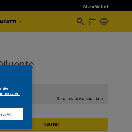
NTATTI
Diluente
e site
INCOLORE
er maggiori
Solo 1 colore disponibile
ormato
ect All
500 ML