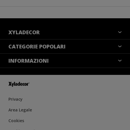
XYLADECOR
COLORI
CATEGORIE POPOLARI
CONTATTACI
NOTE LEGALI
INFORMAZIONI
MAPPA DEL SITO
COOKIES
TROVA UN NEGOZIO
ACCESSIBILITÀ
INFORMATIVA SULLA PRIVACY
CONDIZIONI GENERALI DI VENDITA
RESA DEL COLORE
IMPOSTAZIONI DEI COOKIE
Privacy
Area Legale
Cookies