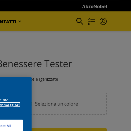
NTATTI
Benessere Tester
areti sempre pulite e igenizzate
e site
Seleziona un colore
er maggiori
ormato
ect All