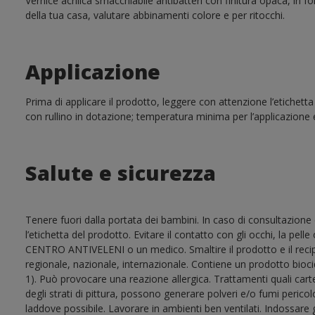
Vernice acrilica smacchiabile antibatteri con finitura opaca, in f
della tua casa, valutare abbinamenti colore e per ritocchi.
Applicazione
Prima di applicare il prodotto, leggere con attenzione l’etichetta
con rullino in dotazione; temperatura minima per l’applicazione e
Salute e sicurezza
Tenere fuori dalla portata dei bambini. In caso di consultazione 
l’etichetta del prodotto. Evitare il contatto con gli occhi, la pel
CENTRO ANTIVELENI o un medico. Smaltire il prodotto e il recip
regionale, nazionale, internazionale. Contiene un prodotto bioc
1). Può provocare una reazione allergica. Trattamenti quali car
degli strati di pittura, possono generare polveri e/o fumi perico
laddove possibile. Lavorare in ambienti ben ventilati. Indossare g