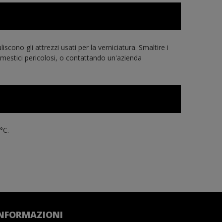
cono gli attrezzi usati per la verniciatura. Smaltire i
 domestici pericolosi, o contattando un'azienda
°C.
NFORMAZIONI