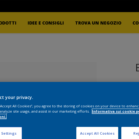
ODOTTI
IDEE E CONSIGLI
TROVA UN NEGOZIO
CO
P
ct your privacy.
 “Accept All Cookies”, you agree to the storing of cookies on your device to enhanc
analyze site usage, and assist in our marketing efforts.
Informativa sui cookie p
oni.
lezionato
F
 Settings
Accept All Cookies
Rej