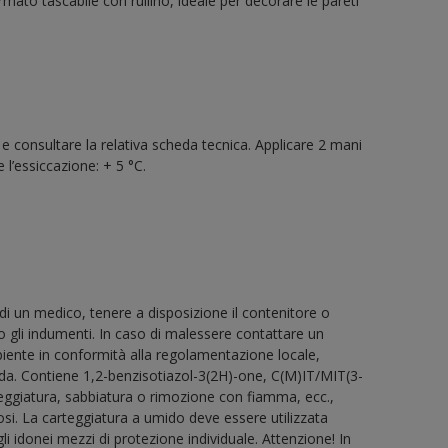
ormato tascabile con rullino, ideale per decorare le pareti
 e consultare la relativa scheda tecnica. Applicare 2 mani
 l’essiccazione: + 5 °C.
di un medico, tenere a disposizione il contenitore o
le o gli indumenti. In caso di malessere contattare un
iente in conformità alla regolamentazione locale,
ida. Contiene 1,2-benzisotiazol-3(2H)-one, C(M)IT/MIT(3-
teggiatura, sabbiatura o rimozione con fiamma, ecc.,
losi. La carteggiatura a umido deve essere utilizzata
li idonei mezzi di protezione individuale. Attenzione! In