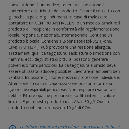
consultazione di un medico, tenere a disposizione il
contenitore o l’etichetta del prodotto. Evitare il contatto con
gli occhi, la pelle o gli indumenti. In caso di malessere
contattare un CENTRO ANTIVELENI o un medico. Smaltire il
prodotto e il recipiente in conformità alla regolamentazione
locale, regionale, nazionale, internazionale. Contiene un
prodotto biocida. Contiene 1,2-benzisotiazol-3(2H)-one,
C(M)IT/MIT(3-1). Può provocare una reazione allergica.
Trattamenti quali carteggiatura, sabbiatura o rimozione con
fiamma, ecc., degli strati di pittura, possono generare
polveri e/o fumi pericolosi. La carteggiatura a umido deve
essere utilizzata laddove possibile. Lavorare in ambienti ben
ventilati. Indossare gli idonei mezzi di protezione individuale.
Attenzione! In caso di vaporizzazione possono formarsi
goccioline respirabili pericolose. Non respirare i vapori o le
nebbie. Pitture opache per pareti e soffitti interni. Il valore
limite UE per questo prodotto (cat. A/a)- 30 g/l. Questo
prodotto contiene al massimo 10 g/l di COV.
Le informazioni sui pericoli possono variare in base