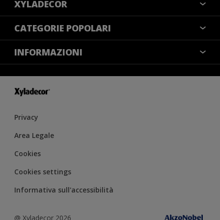
XYLADECOR
COLORI
CATEGORIE POPOLARI
CONTATTACI
NOTE LEGALI
INFORMAZIONI
MAPPA DEL SITO
COOKIES
TROVA UN NEGOZIO
ACCESSIBILITÀ
INFORMATIVA SULLA PRIVACY
CONDIZIONI GENERALI DI VENDITA
RESA DEL COLORE
IMPOSTAZIONI DEI COOKIE
Privacy
Area Legale
Cookies
Cookies settings
Informativa sull'accessibilità
@ Xyladecor 2026