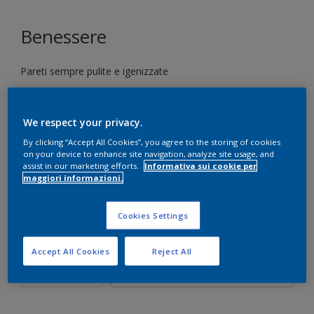
Benessere
Pareti sempre pulite e igenizzate
We respect your privacy.
Seleziona un colore
By clicking “Accept All Cookies”, you agree to the storing of cookies
on your device to enhance site navigation, analyze site usage, and
assist in our marketing efforts.
Informativa sui cookie per
maggiori informazioni.
Formato
2.5 L
10 L
Cookies Settings
Quantità
Paint Calculator
Accept All Cookies
Reject All
CALCOLA