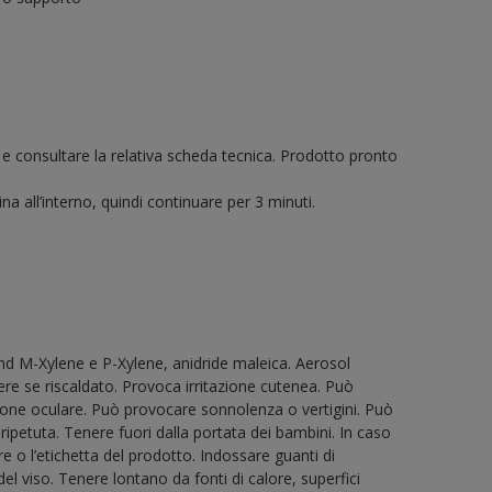
a e consultare la relativa scheda tecnica. Prodotto pronto
na all’interno, quindi continuare per 3 minuti.
d M-Xylene e P-Xylene, anidride maleica. Aerosol
re se riscaldato. Provoca irritazione cutenea. Può
ione oculare. Può provocare sonnolenza o vertigini. Può
ripetuta. Tenere fuori dalla portata dei bambini. In caso
e o l’etichetta del prodotto. Indossare guanti di
del viso. Tenere lontano da fonti di calore, superfici