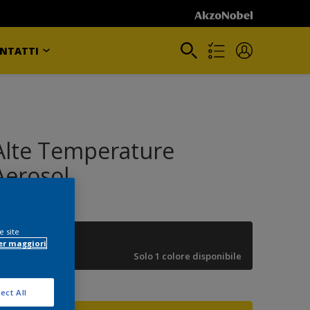
NTATTI
Alte Temperature
Aerosol
e site
NERO
er maggiori
Solo 1 colore disponibile
ect All
ormato