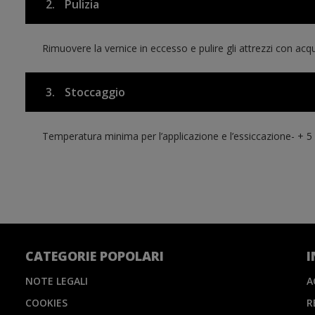
2.
Pulizia
Rimuovere la vernice in eccesso e pulire gli attrezzi con ac
3.
Stoccaggio
Temperatura minima per l’applicazione e l’essiccazione- + 5 
CATEGORIE POPOLARI
I
NOTE LEGALI
A
COOKIES
R