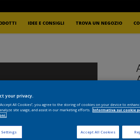
ODOTTI
IDEE E CONSIGLI
TROVA UN NEGOZIO
CO
ct your privacy.
 “Accept All Cookies”, you agree to the storing of cookies on your device to enhanc
analyze site usage, and assist in our marketing efforts.
Informativa sui cookie p
oni.
 Settings
Accept All Cookies
Rej
F