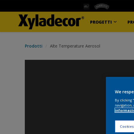
PROGETTI
PR
Prodotti
Alte Temperature Aerosol
We respe
By clicking
navigation, 
informazi
Cookies