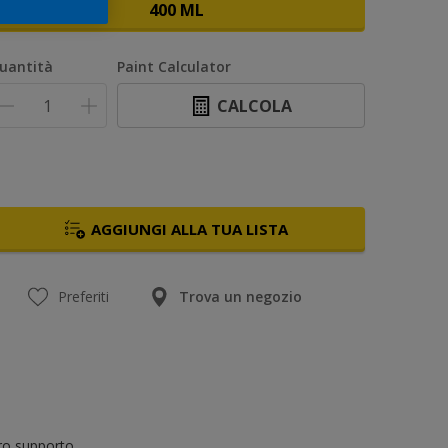
400 ML
uantità
Paint Calculator
CALCOLA
AGGIUNGI ALLA TUA LISTA
Preferiti
Trova un negozio
tro supporto