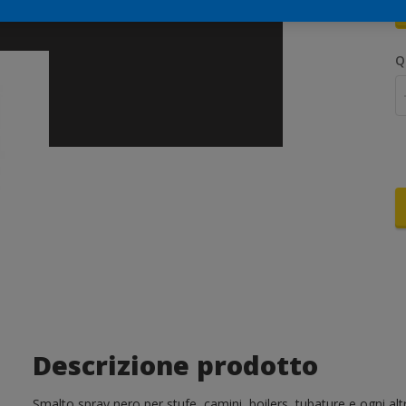
Q
Descrizione prodotto
Smalto spray nero per stufe, camini, boilers, tubature e ogni al