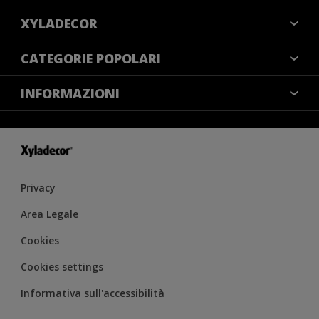
XYLADECOR
COLORI
CATEGORIE POPOLARI
CONTATTACI
NOTE LEGALI
INFORMAZIONI
MAPPA DEL SITO
COOKIES
TROVA UN NEGOZIO
ACCESSIBILITÀ
INFORMATIVA SULLA PRIVACY
CONDIZIONI GENERALI DI VENDITA
RESA DEL COLORE
IMPOSTAZIONI DEI COOKIE
Privacy
Area Legale
Cookies
Cookies settings
Informativa sull'accessibilità