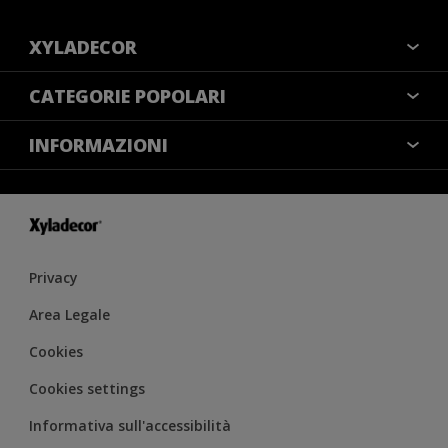
XYLADECOR
COLORI
CATEGORIE POPOLARI
CONTATTACI
NOTE LEGALI
INFORMAZIONI
MAPPA DEL SITO
COOKIES
TROVA UN NEGOZIO
ACCESSIBILITÀ
INFORMATIVA SULLA PRIVACY
CONDIZIONI GENERALI DI VENDITA
RESA DEL COLORE
IMPOSTAZIONI DEI COOKIE
Privacy
Area Legale
Cookies
Cookies settings
Informativa sull'accessibilità